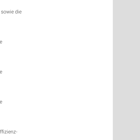
sowie die
e
e
e
fizienz-