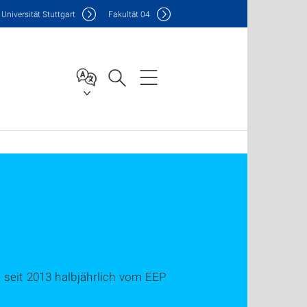
Uni
versität Stuttgart
F
akultät
04
ie seit 2013 halbjährlich vom EEP